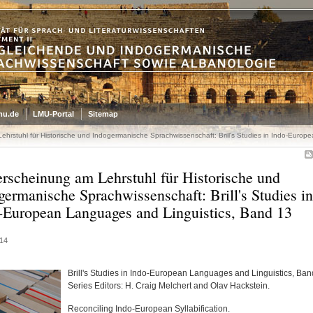
mu.de
LMU-Portal
Sitemap
hrstuhl für Historische und Indogermanische Sprachwissenschaft: Brill's Studies in Indo-Europ
rscheinung am Lehrstuhl für Historische und
germanische Sprachwissenschaft: Brill's Studies in
-European Languages and Linguistics, Band 13
14
Brill's Studies in Indo-European Languages and Linguistics, Ban
Series Editors: H. Craig Melchert and Olav Hackstein.
Reconciling Indo-European Syllabification.