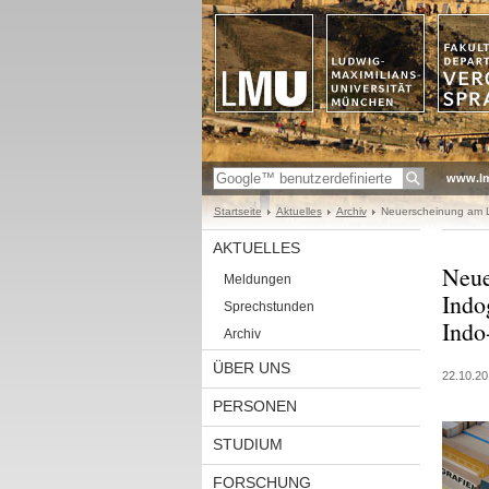
www.l
Startseite
Aktuelles
Archiv
Neuerscheinung am Le
AKTUELLES
Neue
Meldungen
Indo
Sprechstunden
Indo
Archiv
ÜBER UNS
22.10.20
PERSONEN
STUDIUM
FORSCHUNG